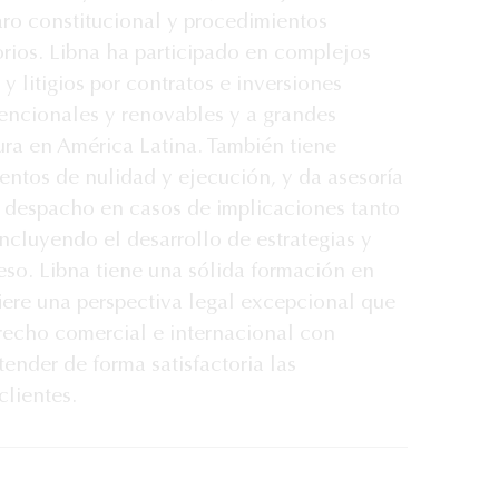
aro constitucional y procedimientos
orios. Libna ha participado en complejos
 y litigios por contratos e inversiones
vencionales y renovables y a grandes
ura en América Latina. También tiene
entos de nulidad y ejecución, y da asesoría
el despacho en casos de implicaciones tanto
ncluyendo el desarrollo de estrategias y
eso. Libna tiene una sólida formación en
iere una perspectiva legal excepcional que
recho comercial e internacional con
tender de forma satisfactoria las
clientes.