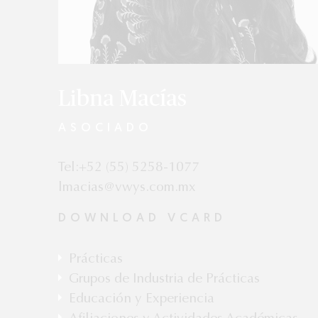
Libna Macías
ASOCIADO
Tel:+52 (55) 5258-1077
lmacias@vwys.com.mx
DOWNLOAD VCARD
Prácticas
Arbitraje
Grupos de Industria de Prácticas
Energía y Recursos Naturales
Educación y Experiencia
Energía y Recursos Naturales