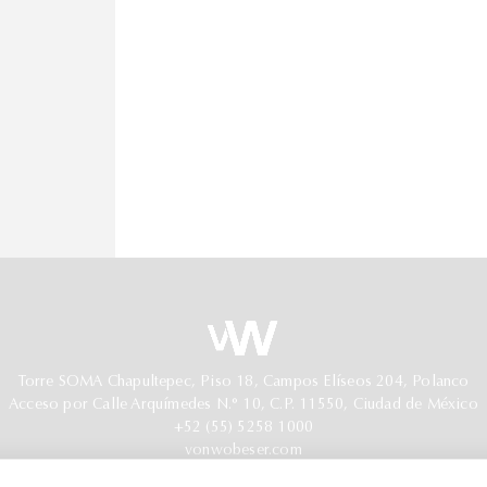
Torre SOMA Chapultepec, Piso 18, Campos Elíseos 204, Polanco
Acceso por Calle Arquímedes N.° 10, C.P. 11550, Ciudad de México
+52 (55) 5258 1000
vonwobeser.com