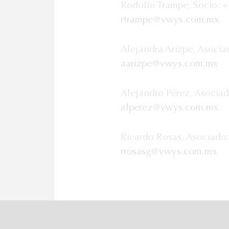
Rodolfo Trampe, Socio: 
rtrampe@vwys.com.mx
Alejandra Arizpe, Asocia
aarizpe@vwys.com.mx
Alejandro Pérez, Asociad
alperez@vwys.com.mx
Ricardo Rosas, Asociado
rrosasg@vwys.com.mx