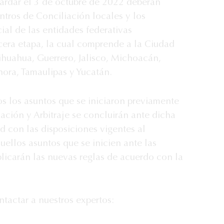
ardar el 3 de octubre de 2022 deberán
entros de Conciliación locales y los
cial de las entidades federativas
rcera etapa, la cual comprende a la Ciudad
huahua, Guerrero, Jalisco, Michoacán,
ora, Tamaulipas y Yucatán.
 los asuntos que se iniciaron previamente
iación y Arbitraje se concluirán ante dicha
d con las disposiciones vigentes al
ellos asuntos que se inicien ante las
plicarán las nuevas reglas de acuerdo con la
tactar a nuestros expertos: