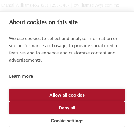
Chantal Williams:+52 (55) 1295-5407 | cwilliams@vwys.com.mx
About cookies on this site
We use cookies to collect and analyse information on
site performance and usage, to provide social media
features and to enhance and customise content and
advertisements.
Torre SOMA Chapultepec, Piso 18, Campos Elíseos 204, Polanco
Learn more
Acceso por Calle Arquímedes N.° 10, C.P. 11550, Ciudad de México
+52 (55) 5258 1000
vonwobeser.com
Allow all cookies
Todos los derechos reservados.
Aviso de privacidad.
Deny all
© 2026
Cookie settings