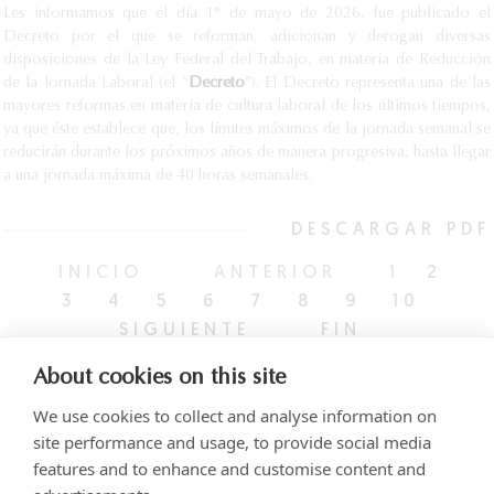
Les informamos que el día 1° de mayo de 2026, fue publicado el
Decreto por el que se reforman, adicionan y derogan diversas
disposiciones de la Ley Federal del Trabajo, en materia de Reducción
de la Jornada Laboral (el “
Decreto
”). El Decreto representa una de las
mayores reformas en materia de cultura laboral de los últimos tiempos,
ya que éste establece que, los límites máximos de la jornada semanal se
reducirán durante los próximos años de manera progresiva, hasta llegar
a una jornada máxima de 40 horas semanales.
DESCARGAR PDF
INICIO
ANTERIOR
1
2
3
4
5
6
7
8
9
10
SIGUIENTE
FIN
About cookies on this site
We use cookies to collect and analyse information on
site performance and usage, to provide social media
features and to enhance and customise content and