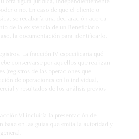
 u otra figura jurídica, independientemente
poder o no. En caso de que el cliente o
ísica, se recabaría una declaración acerca
nto de la existencia de un Beneficiario
caso, la documentación para identificarlo.
istros. La fracción IV especificaría qué
ebe conservarse por aquellos que realizan
es (registros de las operaciones que
cción de operaciones en lo individual,
cial y resultados de los análisis previos
racción VI incluiría la presentación de
n base en las guías que emita la autoridad y
 general.