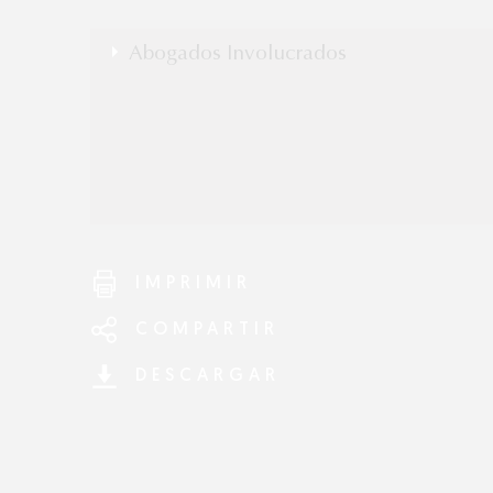
Abogados Involucrados
Luis Burgueño
Diego Sierra
Alberto Córdoba
Raymundo Soberanis
Max Morales
Ricardo Cacho
IMPRIMIR
COMPARTIR
DESCARGAR