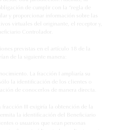
obligación de cumplir con la “regla de
pilar y proporcionar información sobre las
vos virtuales del originante, el receptor y,
eficiario Controlador.
ones previstas en el artículo 18 de la
ían de la siguiente manera:
nocimiento. La fracción I ampliaría su
sólo la identificación de los clientes o
igación de conocerlos de manera directa.
racción III exigiría la obtención de la
mita la identificación del Beneficiario
ientes o usuarios que sean personas