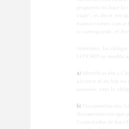
propuesta incluye la 
viaje”; es decir, reco
transacciones con acti
si corresponde, el Ben
Asimismo, las obligaci
LFPIORPI se modificar
a)
Identificación y Co
alcance al incluir no 
usuarios, sino la obl
b)
Documentación. La f
documentación que per
Controlador de los cl