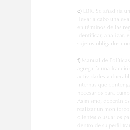
e)
EBR. Se añadiría una
llevar a cabo una ev
en términos de las re
identificar, analizar, 
sujetos obligados com
f)
Manual de Políticas
agregaría una fracció
actividades vulnerabl
internas que contenga
necesarios para cumpli
Asimismo, deberán es
realizar un monitore
clientes o usuarios pa
dentro de su perfil tr