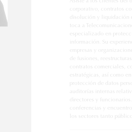
Asiste a los clientes de
corporativo, contratos co
disolución y liquidación 
toca a Telecomunicacione
especializado en protecc
información. Su experien
empresas y organizacione
de fusiones, reestructura
contratos comerciales, c
estratégicas, así como e
protección de datos pers
auditorías internas relat
directores y funcionarios
conferencias y encuentro
los sectores tanto públi