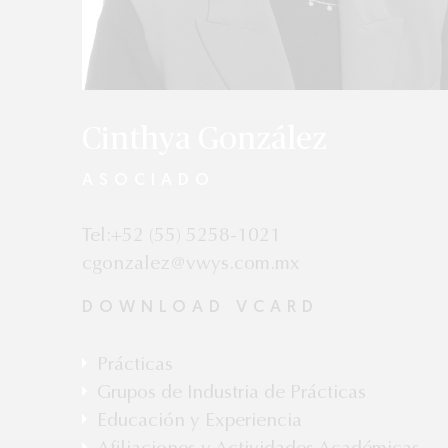
Cinthya González
ASOCIADO
Tel:+52 (55) 5258-1021
cgonzalez@vwys.com.mx
DOWNLOAD VCARD
Prácticas
Corporativo, Fusiones y Adquisiciones
Grupos de Industria de Prácticas
Farmacéutica y Ciencias de la Salud
Educación y Experiencia
Telecomunicaciones, Medios y Tecnología