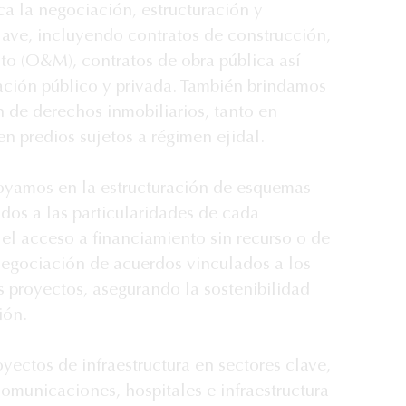
a la negociación, estructuración y 
lave, incluyendo contratos de construcción, 
o (O&M), contratos de obra pública así 
ción público y privada. También brindamos 
n de derechos inmobiliarios, tanto en 
 predios sujetos a régimen ejidal.

poyamos en la estructuración de esquemas 
os a las particularidades de cada 
l acceso a financiamiento sin recurso o de 
negociación de acuerdos vinculados a los 
s proyectos, asegurando la sostenibilidad 
ón.

ectos de infraestructura en sectores clave, 
omunicaciones, hospitales e infraestructura 