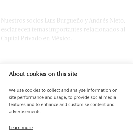
Nuestros socios Luis Burgueño y Andrés Nieto,
esclarecen temas importantes relacionados al
Capital Privado en México.
About cookies on this site
We use cookies to collect and analyse information on
site performance and usage, to provide social media
features and to enhance and customise content and
advertisements.
Torre SOMA Chapultepec, Piso 18, Campos Elíseos 204, Polanco
Learn more
Acceso por Calle Arquímedes N.° 10, C.P. 11550, Ciudad de México