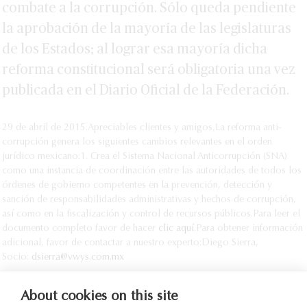
combate a la corrupción. Sólo queda pendiente
la aprobación de la mayoría de las legislaturas
de los Estados; al lograr esa mayoría dicha
reforma constitucional será obligatoria una vez
publicada en el Diario Oficial de la Federación.
29 de abril de 2015.
Apreciables clientes y amigos,
La reforma anti-
corrupción genera los siguientes cambios relevantes en el orden
jurídico mexicano:
1. Crea el Sistema Nacional Anticorrupción (SNA)
como una instancia de coordinación entre las autoridades de todos los
órdenes de gobierno competentes en la prevención, detección y
sanción de responsabilidades administrativas y hechos de corrupción,
así como en la fiscalización y control de recursos públicos.
Para leer el
documento completo favor de hacer
clic aquí
.
Para obtener información
adicional, favor de contactar a nuestro experto:
Diego Sierra,
Socio:
dsierra@vwys.com.mx
About cookies on this site