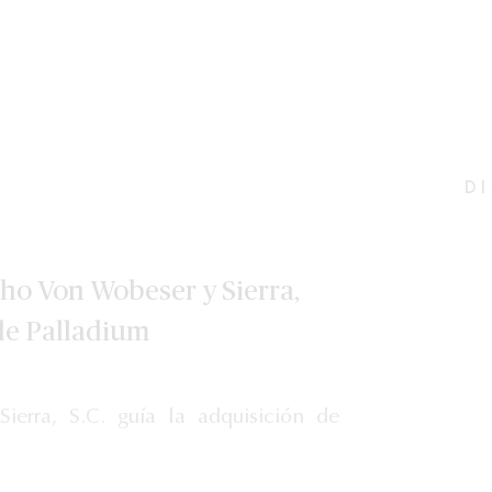
D
cho Von Wobeser y Sierra,
 de Palladium
erra, S.C. guía la adquisición de