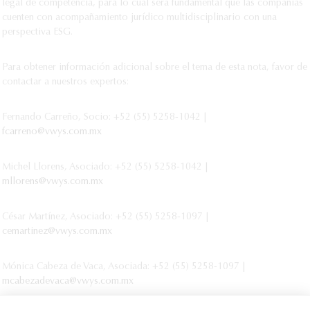
legal de competencia, para lo cual será fundamental que las compañías
cuenten con acompañamiento jurídico multidisciplinario con una
perspectiva ESG.
Para obtener información adicional sobre el tema de esta nota, favor de
contactar a nuestros expertos:
Fernando Carreño, Socio: +52 (55) 5258-1042 |
fcarreno@vwys.com.mx
Michel Llorens, Asociado: +52 (55) 5258-1042 |
mllorens@vwys.com.mx
César Martínez, Asociado: +52 (55) 5258-1097 |
cemartinez@vwys.com.mx
Mónica Cabeza de Vaca, Asociada: +52 (55) 5258-1097 |
mcabezadevaca@vwys.com.mx