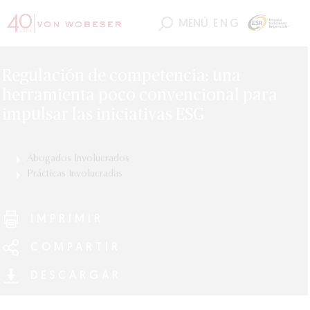
MENÚ
ENG
Regulación de competencia: una
herramienta poco convencional para
impulsar las iniciativas ESG
Abogados Involucrados
Fernando Carreño
Prácticas Involucradas
César Martínez
ESG (Ambiental, Social y Gobierno Corporativo)
Michel Llorens
IMPRIMIR
COMPARTIR
DESCARGAR