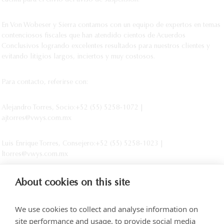
cuenta para el envío del aviso de suspensión.
En Von Wobeser y Sierra contamos con un equipo de expertos en temas
contenciosos fiscales que han atendido cientos de Acuerdos
Conclusivos logrando excelentes resultados para nuestros clientes y
evitando litigios largos, inciertos y muy costosos.
Para contacto, referirse con:
Alejandro Torres, Socio:+52 (55) 5258-1072 |
ajtorres@vwys.com.mx
Luis Enrique Torres, Consejero:+52 (55) 5258-1023 |
ltorres@vwys.com.mx
About cookies on this site
We use cookies to collect and analyse information on
site performance and usage, to provide social media