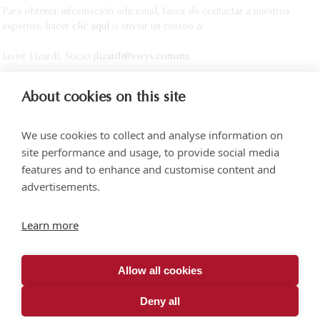
Para obtener información adicional, favor de contactar a nuestros
expertos, hacer
clíc aquí
o enviar un correo a:
Javier Lizardi, Socio:
jlizardi@vwys.com.mx
About cookies on this site
We use cookies to collect and analyse information on
site performance and usage, to provide social media
features and to enhance and customise content and
advertisements.
Torre SOMA Chapultepec, Piso 18, Campos Elíseos 204, Polanco
Learn more
Acceso por Calle Arquímedes N.° 10, C.P. 11550, Ciudad de México
+52 (55) 5258 1000
vonwobeser.com
Allow all cookies
Todos los derechos reservados.
Aviso de privacidad.
Deny all
© 2026