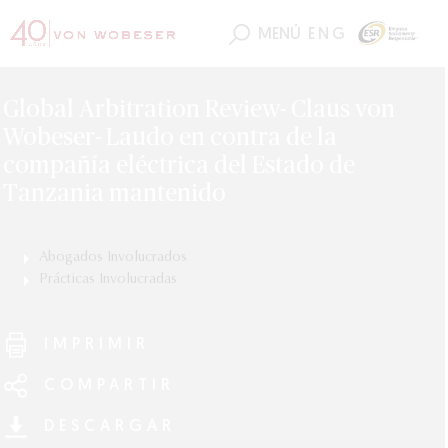
MENÚ
ENG
Global Arbitration Review- Claus von
Wobeser- Laudo en contra de la
compañía eléctrica del Estado de
Tanzania mantenido
Abogados Involucrados
Claus von Wobeser
Prácticas Involucradas
IMPRIMIR
COMPARTIR
DESCARGAR