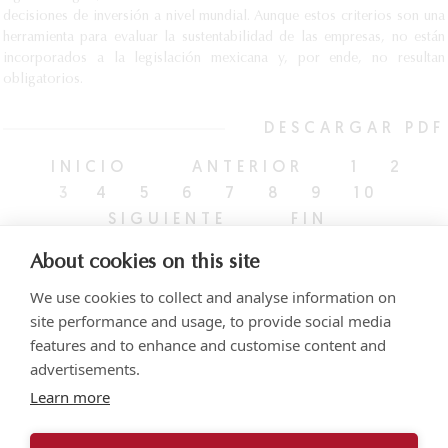
decisiones de inversión a nivel mundial. Aunque estos criterios son una
herramienta para evaluar la sustentabilidad de las empresas, no están
incorporados a la legislación mexicana y, por ende, no resultan
obligatorios.
DESCARGAR PDF
INICIO
ANTERIOR
1
2
3
4
5
6
7
8
9
10
SIGUIENTE
FIN
About cookies on this site
We use cookies to collect and analyse information on
site performance and usage, to provide social media
features and to enhance and customise content and
advertisements.
Torre SOMA Chapultepec, Piso 18, Campos Elíseos 204, Polanco
Learn more
Acceso por Calle Arquímedes N.° 10, C.P. 11550, Ciudad de México
+52 (55) 5258 1000